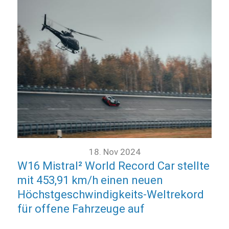
18. Nov 2024
W16 Mistral² World Record Car stellte
mit 453,91 km/h einen neuen
Höchstgeschwindigkeits-Weltrekord
für offene Fahrzeuge auf